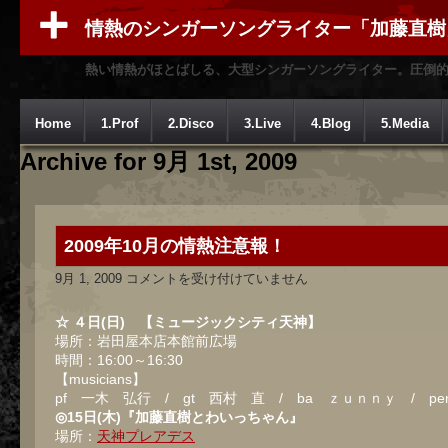
情熱のシンガーソングライター「加藤直樹
熱い情熱がほとばしる、大型シンガーソングライター。圧倒
Home
1.Prof
2.Disco
3.Live
4.Blog
5.Media
Archive for 9月 1st, 2009
2009年10月の情熱注意報！
2009
9月 1, 2009
コメントを受け付けていません
年
10
月
☆ ４日(日) 【ミュージックシティ天神】
の
場所：岩田屋本店本館前広場
情
時間：16:00～16:30
熱
注
【musicians】
意
pf 一木 弘行 / gt 西村 直 / ba ｚｕｎｎｙ / p
報！
◎15日(木)『加藤直樹とわいっちゃん』
は
場所：
天神プレアデス