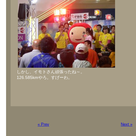
しかし、イモトさん頑張ったね～。
126.585kmやろ。すげーわ。
« Prev
Next »