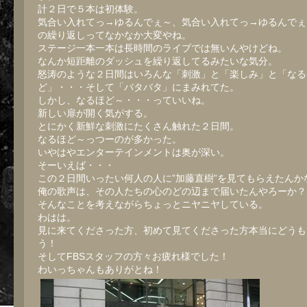
計２日で５本は初体験。
気合い入れてっ→ゆるんでぇ～、気合い入れてっ→ゆるんでぇ
の繰り返しってなかなか大変やね。
ステージ一本一本は長時間のライブでは無いんやけどね。
なんか短距離のダッシュを繰り返してるみたいな気分。
怒涛のような２日間はいろんな「刺激」と「楽しみ」と「なる
ど」・・・そして「バタバタ」にまみれてた。
しかし、なるほど～・・・っていいね。
新しい扉が開く気がする。
とにかく新鮮な刺激にたくさん触れた２日間。
なるほど～っつーのが多かった。
いやはやエンターテインメントは奥が深い。
そーいえば・・・
この２日間いったい何人の人に”加藤直樹”を見てもらえたんか
俺の歌声は、その人たちの心のどの辺まで届いたんやろーか？
そんなことを考えながらちょっとニヤニヤしている。
わはは。
見に来てくださった方、初めて見てくださった方本当にどうも
う！
そしてFBSスタッフの方々お疲れ様でした！
わいっちゃんもありがとね！