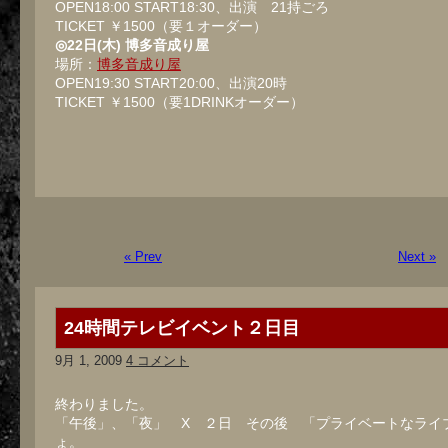
OPEN18:00 START18:30、出演 21持ごろ
TICKET ￥1500（要１オーダー）
◎22日(木) 博多音成り屋
場所：
博多音成り屋
OPEN19:30 START20:00、出演20時
TICKET ￥1500（要1DRINKオーダー）
« Prev
Next »
24時間テレビイベント２日目
9月 1, 2009
4 コメント
終わりました。
「午後」、「夜」 X ２日 その後 「プライベートなライ
ょ。