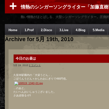
情熱のシンガーソングライター「加藤直樹
熱い情熱がほとばしる、大型シンガーソングライター。圧倒
Home
1.Prof
2.Disco
3.Live
4.Blog
5.Media
Archive for 5月 19th, 2010
今日のお昼は
5月 19, 2010
1 コメント
久留米駅構内の「大栄うどん」。
ごぼてんうどん＋かしわおにぎりで490円也。
…のあと。
たいへんおいしゅうございました。
さあ頑張るぞ!!