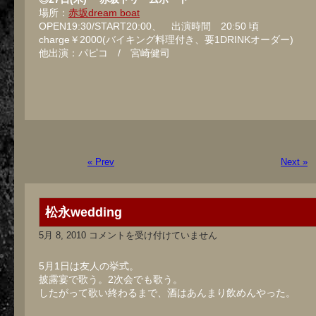
場所：
赤坂dream boat
OPEN19:30/START20:00、 出演時間 20:50 頃
charge￥2000(バイキング料理付き、要1DRINKオーダー)
他出演：パピコ / 宮崎健司
« Prev
Next »
松永wedding
松
5月 8, 2010
コメントを受け付けていません
永
wedding
は
5月1日は友人の挙式。
披露宴で歌う。2次会でも歌う。
したがって歌い終わるまで、酒はあんまり飲めんやった。