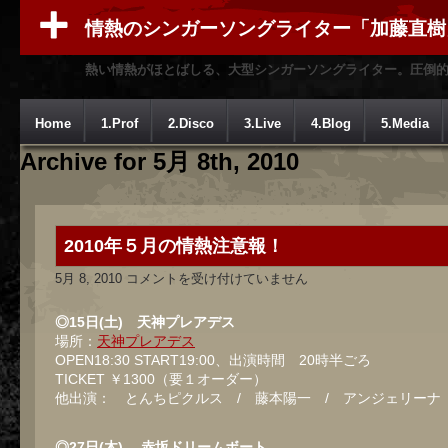
情熱のシンガーソングライター「加藤直樹
熱い情熱がほとばしる、大型シンガーソングライター。圧倒
Home
1.Prof
2.Disco
3.Live
4.Blog
5.Media
Archive for 5月 8th, 2010
2010年５月の情熱注意報！
2010
5月 8, 2010
コメントを受け付けていません
年
５
月
◎15日(土) 天神プレアデス
の
場所：
天神プレアデス
情
OPEN18:30 START19:00、出演時間 20時半ごろ
熱
注
TICKET ￥1300（要１オーダー）
意
他出演： とんちピクルス / 藤本陽一 / アンジェリーナ
報！
は
◎27日(木) 赤坂ドリームボート