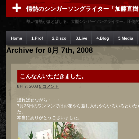
情熱のシンガーソングライター「加藤直樹
熱い情熱がほとばしる、大型シンガーソングライター。圧倒
Home
1.Prof
2.Disco
3.Live
4.Blog
5.Media
Archive for 8月 7th, 2008
こんなんいただきました。
8月 7, 2008
5 コメント
遅ればせながら・・・
7月25日のワンマンではお花やら差し入れやらいろいろといた
た。
本当にありがとうございました。