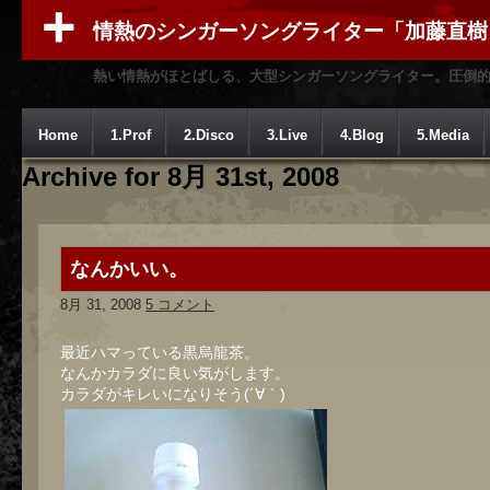
情熱のシンガーソングライター「加藤直樹
熱い情熱がほとばしる、大型シンガーソングライター。圧倒
Home
1.Prof
2.Disco
3.Live
4.Blog
5.Media
Archive for 8月 31st, 2008
なんかいい。
8月 31, 2008
5 コメント
最近ハマっている黒烏龍茶。
なんかカラダに良い気がします。
カラダがキレいになりそう(´∀｀)