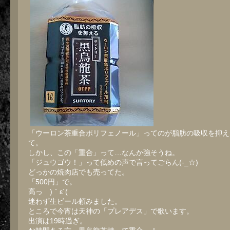
「ウーロン茶重合ポリフェノール」ってのが脂肪の吸収を抑え
て。
しかし、この「重合」って…なんか強そうね。
「ジュウゴウ！」って低めの声で言ってごらん(-_☆)
どっかの焼肉店でも売ってた。
「500円」で。
高っ )｀ε´(
迷わず生ビール頼みました。
ところで今宵は天神の「プレアデス」で歌います。
出演は19時過ぎ。