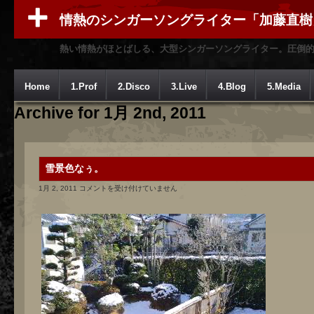
情熱のシンガーソングライター「加藤直樹
熱い情熱がほとばしる、大型シンガーソングライター。圧倒
Home
1.Prof
2.Disco
3.Live
4.Blog
5.Media
Archive for 1月 2nd, 2011
雪景色なぅ。
雪
1月 2, 2011
コメントを受け付けていません
景
色
な
ぅ。
は