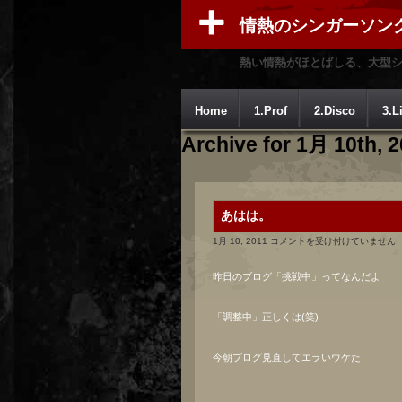
情熱のシンガーソン
熱い情熱がほとばしる、大型
Home
1.Prof
2.Disco
3.L
Archive for 1月 10th, 
あはは。
あ
1月 10, 2011
コメントを受け付けていません
は
は。
昨日のブログ「挑戦中」ってなんだよ
は
「調整中」正しくは(笑)
今朝ブログ見直してエラいウケた