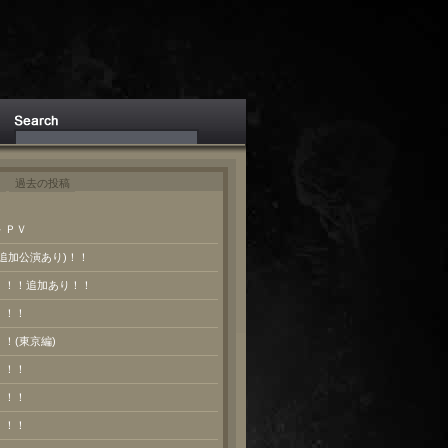
ト
過去の投稿
 ＰＶ
(追加公演あり)！！
報！！！追加あり！！
！！！
！！(東京編)
！！！
！！！
！！！