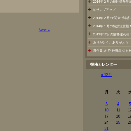
2014年２月の福岡情熱注
柏サンブアップ
2014年２月の”関東”情
2014年１月の情熱注意報
Next »
2013年12月の情熱注意報
ありがとう、ありがとう
공연을 봐 준 한국의 여
投稿カレンダー
« 12月
月
火
3
4
5
10
11
1
17
18
1
24
25
2
31