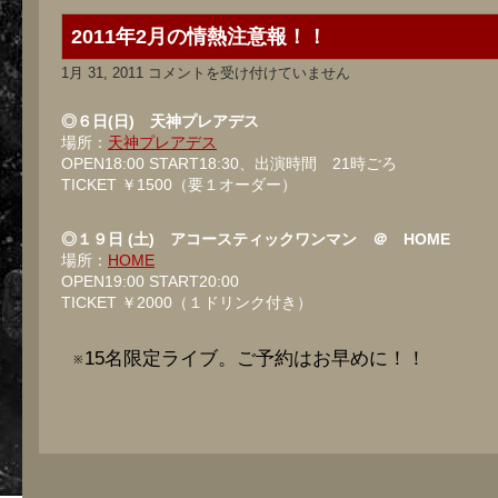
2011年2月の情熱注意報！！
2011
1月 31, 2011
コメントを受け付けていません
年
2
月
◎６日(日) 天神プレアデス
の
場所：
天神プレアデス
情
OPEN18:00 START18:30、出演時間 21時ごろ
熱
注
TICKET ￥1500（要１オーダー）
意
報！！
は
◎１９日 (土) アコースティックワンマン ＠ HOME
場所：
HOME
OPEN19:00 START20:00
TICKET ￥2000（１ドリンク付き）
※15名限定ライブ。ご予約はお早めに！！