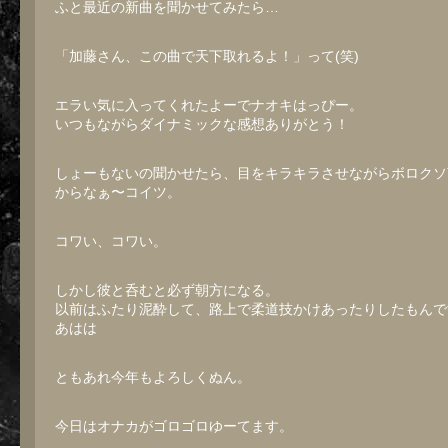
ふと最近の新曲を聞かせてみたら…
「加藤さん、この曲で天下取れるよ！」って(笑)
エラい気に入ってくれたよーでナオキはっぴー。
いつもながらダイナミックな感想ありがとう！
しょーもないの聞かせたら、目をキラキラさせながらボロクソ
からなぁ〜コイツ。
コワい、コワい。
しかし彼と呑むと必ず朝方になる。
以前はふたり泥酔して、路上で柔道技かけあったりしたもんで
あはは
ともあれ今年もよろしくぬん。
今日はオナカがゴロゴロゆーてます。