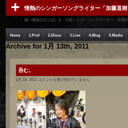
情熱のシンガーソングライター「加藤直樹
熱い情熱がほとばしる、大型シンガーソングライター。圧倒
Home
1.Prof
2.Disco
3.Live
4.Blog
5.Media
Archive for 1月 13th, 2011
呑む。
呑
1月 13, 2011
コメントを受け付けていません
む。
は